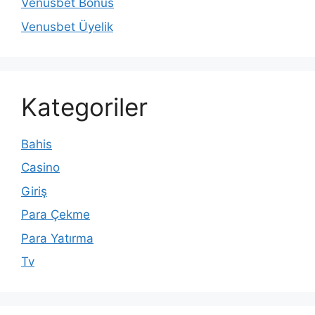
Venusbet Bonus
Venusbet Üyelik
Kategoriler
Bahis
Casino
Giriş
Para Çekme
Para Yatırma
Tv