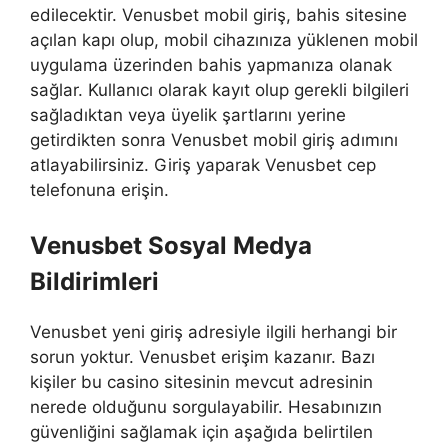
edilecektir. Venusbet mobil giriş, bahis sitesine
açılan kapı olup, mobil cihazınıza yüklenen mobil
uygulama üzerinden bahis yapmanıza olanak
sağlar. Kullanıcı olarak kayıt olup gerekli bilgileri
sağladıktan veya üyelik şartlarını yerine
getirdikten sonra Venusbet mobil giriş adımını
atlayabilirsiniz. Giriş yaparak Venusbet cep
telefonuna erişin.
Venusbet Sosyal Medya
Bildirimleri
Venusbet yeni giriş adresiyle ilgili herhangi bir
sorun yoktur. Venusbet erişim kazanır. Bazı
kişiler bu casino sitesinin mevcut adresinin
nerede olduğunu sorgulayabilir. Hesabınızın
güvenliğini sağlamak için aşağıda belirtilen