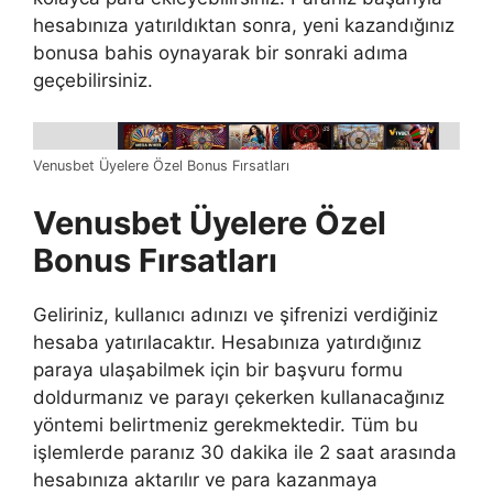
hesabınıza yatırıldıktan sonra, yeni kazandığınız
bonusa bahis oynayarak bir sonraki adıma
geçebilirsiniz.
Venusbet Üyelere Özel Bonus Fırsatları
Venusbet Üyelere Özel
Bonus Fırsatları
Geliriniz, kullanıcı adınızı ve şifrenizi verdiğiniz
hesaba yatırılacaktır. Hesabınıza yatırdığınız
paraya ulaşabilmek için bir başvuru formu
doldurmanız ve parayı çekerken kullanacağınız
yöntemi belirtmeniz gerekmektedir. Tüm bu
işlemlerde paranız 30 dakika ile 2 saat arasında
hesabınıza aktarılır ve para kazanmaya