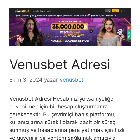
Venusbet Adresi
Ekim 3, 2024
yazar
Venusbet
Venusbet Adresi Hesabınız yoksa üyeliğe
erişebilmek için bir hesap oluşturmanız
gerekecektir. Bu çevrimiçi bahis platformu,
kullanıcılarına sürekli olarak basit bir süreç
sunmuş ve hesaplarına para yatırmak için hızlı
ve güvenilir bir yöntem sağlamak amacıyla