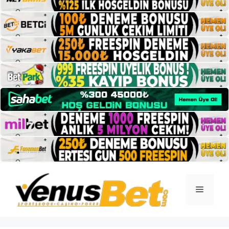
İçeriğe
atla
Menü