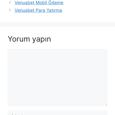
Venusbet Mobil Ödeme
Venusbet Para Yatırma
Yorum yapın
Yorum
İsim