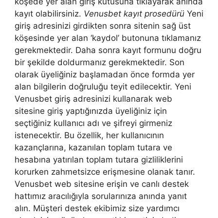
köşede yer alan giriş kutusuna tıklayarak anında
kayıt olabilirsiniz.
Venusbet kayıt prosedürü
Yeni
giriş adresinizi girdikten sonra sitenin sağ üst
köşesinde yer alan ‘kaydol’ butonuna tıklamanız
gerekmektedir. Daha sonra kayıt formunu doğru
bir şekilde doldurmanız gerekmektedir. Son
olarak üyeliğiniz başlamadan önce formda yer
alan bilgilerin doğruluğu teyit edilecektir. Yeni
Venusbet giriş adresinizi kullanarak web
sitesine giriş yaptığınızda üyeliğiniz için
seçtiğiniz kullanıcı adı ve şifreyi girmeniz
istenecektir. Bu özellik, her kullanıcının
kazançlarına, kazanılan toplam tutara ve
hesabına yatırılan toplam tutara gizliliklerini
korurken zahmetsizce erişmesine olanak tanır.
Venusbet web sitesine erişin ve canlı destek
hattımız aracılığıyla sorularınıza anında yanıt
alın. Müşteri destek ekibimiz size yardımcı