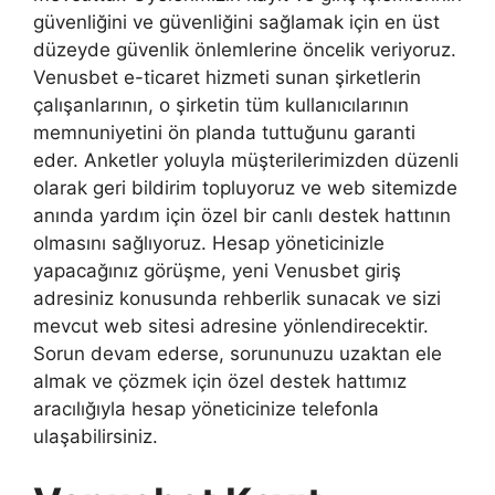
güvenliğini ve güvenliğini sağlamak için en üst
düzeyde güvenlik önlemlerine öncelik veriyoruz.
Venusbet e-ticaret hizmeti sunan şirketlerin
çalışanlarının, o şirketin tüm kullanıcılarının
memnuniyetini ön planda tuttuğunu garanti
eder. Anketler yoluyla müşterilerimizden düzenli
olarak geri bildirim topluyoruz ve web sitemizde
anında yardım için özel bir canlı destek hattının
olmasını sağlıyoruz. Hesap yöneticinizle
yapacağınız görüşme, yeni Venusbet giriş
adresiniz konusunda rehberlik sunacak ve sizi
mevcut web sitesi adresine yönlendirecektir.
Sorun devam ederse, sorununuzu uzaktan ele
almak ve çözmek için özel destek hattımız
aracılığıyla hesap yöneticinize telefonla
ulaşabilirsiniz.