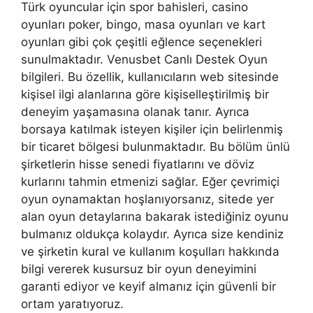
Türk oyuncular için spor bahisleri, casino
oyunları poker, bingo, masa oyunları ve kart
oyunları gibi çok çeşitli eğlence seçenekleri
sunulmaktadır. Venusbet Canlı Destek Oyun
bilgileri. Bu özellik, kullanıcıların web sitesinde
kişisel ilgi alanlarına göre kişiselleştirilmiş bir
deneyim yaşamasına olanak tanır. Ayrıca
borsaya katılmak isteyen kişiler için belirlenmiş
bir ticaret bölgesi bulunmaktadır. Bu bölüm ünlü
şirketlerin hisse senedi fiyatlarını ve döviz
kurlarını tahmin etmenizi sağlar. Eğer çevrimiçi
oyun oynamaktan hoşlanıyorsanız, sitede yer
alan oyun detaylarına bakarak istediğiniz oyunu
bulmanız oldukça kolaydır. Ayrıca size kendiniz
ve şirketin kural ve kullanım koşulları hakkında
bilgi vererek kusursuz bir oyun deneyimini
garanti ediyor ve keyif almanız için güvenli bir
ortam yaratıyoruz.