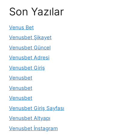
Son Yazılar
Venus Bet
Venusbet Şikayet
Venusbet Güncel
Venusbet Adresi
Venusbet Giriş
Venusbet
Venusbet
Venusbet
Venusbet Giriş Sayfası
Venusbet Altyapı
Venusbet İnstagram