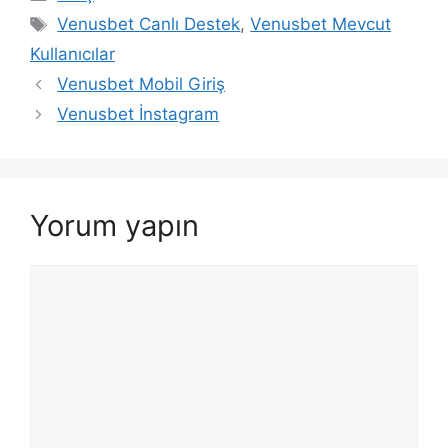
Etiketler
Venusbet Canlı Destek
,
Venusbet Mevcut
Kullanıcılar
Venusbet Mobil Giriş
Venusbet İnstagram
Yorum yapın
Yorum