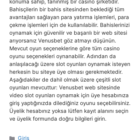
konuma sahip, tanınmış bir casino şirketidir.
Bahisçilerin bir bahis sitesinden beklediği tüm
avantajları sağlayan para yatırma işlemleri, para
çekme işlemleri için de kullanılabilir. Bahislerinizi
oynamak için güvenilir ve başarılı bir web sitesi
arıyorsanız Venusbet göz atmayı düşünün.
Mevcut oyun seçeneklerine göre tüm casino
oyunu seçenekleri oynanabilir. Adından da
anlaşılacağı üzere slot oyunları oynamak isteyen
herkesin bu siteye üye olması gerekmektedir.
Aşağıdakiler de dahil olmak üzere çeşitli slot
oyunları mevcuttur: Venusbet web sitesinde
video slot oyunları oynamak için üye hesabınıza
giriş yaptığınızda dilediğiniz oyunu seçebilirsiniz.
Üyelik hesabınız yoksa lütfen kayıt alanını seçin
ve üyelik formunda doğru bilgileri girin.
Kategoriler
Giriş