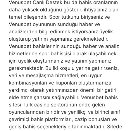
Venusbet Canlı Destek bu da bahis oranlarının
daha yüksek olduğunu gösterir. ihtiyacınız olan
temel bileşendir. Spor tutkunu biriyseniz ve
Venusbet oyununun sunduğu haber ve
analizlerden bilgi edinmek istiyorsanız üyelik
oluşturup yatırım yapmanız gerekmektedir.
Venusbet bahislerinin sunduğu haber ve analiz
hizmetlerine spor bahisçisi olarak ulaşabilmek
için üyelik oluşturmanız ve yatırım yapmanız
gerekmektedir. Bu iki koşulu yerine getirirseniz,
veri ve mesajlaşma hizmetleri, en uygun
kombinasyonları ve kuponları oluşturmanıza
yardımcı olarak yatırımınızdan önemli bir getiri
elde etme şansını sağlayabilir. Venusbet bahis
sitesi Türk casino sektörünün önde gelen
oyuncularından biridir ve yenilikçi ve birinci sınıf
çevrimiçi bahis platformları, cazip bonusları ve
geniş bahis seçenekleriyle tanınmaktadır. Sitede