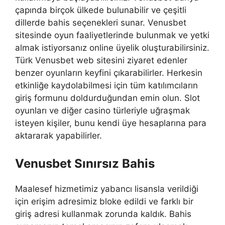
çapında birçok ülkede bulunabilir ve çeşitli
dillerde bahis seçenekleri sunar. Venusbet
sitesinde oyun faaliyetlerinde bulunmak ve yetki
almak istiyorsanız online üyelik oluşturabilirsiniz.
Türk Venusbet web sitesini ziyaret edenler
benzer oyunların keyfini çıkarabilirler. Herkesin
etkinliğe kaydolabilmesi için tüm katılımcıların
giriş formunu doldurduğundan emin olun. Slot
oyunları ve diğer casino türleriyle uğraşmak
isteyen kişiler, bunu kendi üye hesaplarına para
aktararak yapabilirler.
Venusbet Sınırsız Bahis
Maalesef hizmetimiz yabancı lisansla verildiği
için erişim adresimiz bloke edildi ve farklı bir
giriş adresi kullanmak zorunda kaldık. Bahis