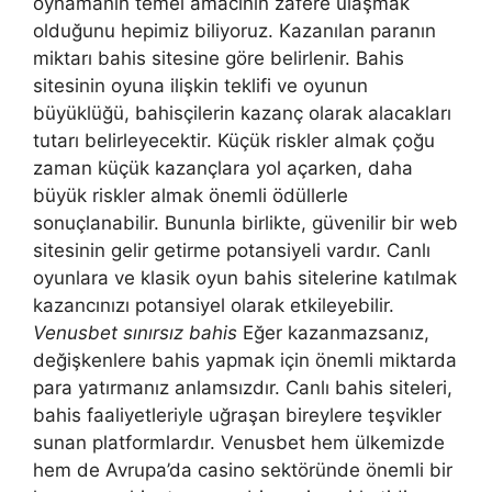
oynamanın temel amacının zafere ulaşmak
olduğunu hepimiz biliyoruz. Kazanılan paranın
miktarı bahis sitesine göre belirlenir. Bahis
sitesinin oyuna ilişkin teklifi ve oyunun
büyüklüğü, bahisçilerin kazanç olarak alacakları
tutarı belirleyecektir. Küçük riskler almak çoğu
zaman küçük kazançlara yol açarken, daha
büyük riskler almak önemli ödüllerle
sonuçlanabilir. Bununla birlikte, güvenilir bir web
sitesinin gelir getirme potansiyeli vardır. Canlı
oyunlara ve klasik oyun bahis sitelerine katılmak
kazancınızı potansiyel olarak etkileyebilir.
Venusbet sınırsız bahis
Eğer kazanmazsanız,
değişkenlere bahis yapmak için önemli miktarda
para yatırmanız anlamsızdır. Canlı bahis siteleri,
bahis faaliyetleriyle uğraşan bireylere teşvikler
sunan platformlardır. Venusbet hem ülkemizde
hem de Avrupa’da casino sektöründe önemli bir