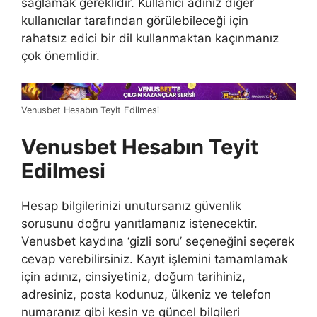
sağlamak gereklidir. Kullanıcı adınız diğer
kullanıcılar tarafından görülebileceği için
rahatsız edici bir dil kullanmaktan kaçınmanız
çok önemlidir.
Venusbet Hesabın Teyit Edilmesi
Venusbet Hesabın Teyit
Edilmesi
Hesap bilgilerinizi unutursanız güvenlik
sorusunu doğru yanıtlamanız istenecektir.
Venusbet kaydına ‘gizli soru’ seçeneğini seçerek
cevap verebilirsiniz. Kayıt işlemini tamamlamak
için adınız, cinsiyetiniz, doğum tarihiniz,
adresiniz, posta kodunuz, ülkeniz ve telefon
numaranız gibi kesin ve güncel bilgileri