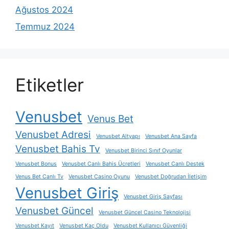
Ağustos 2024
Temmuz 2024
Etiketler
Venusbet
Venus Bet
Venusbet Adresi
Venusbet Altyapı
Venusbet Ana Sayfa
Venusbet Bahis Tv
Venusbet Birinci Sınıf Oyunlar
Venusbet Bonus
Venusbet Canlı Bahis Ücretleri
Venusbet Canlı Destek
Venus Bet Canlı Tv
Venusbet Casino Oyunu
Venusbet Doğrudan İletişim
Venusbet Giriş
Venusbet Giriş Sayfası
Venusbet Güncel
Venusbet Güncel Casino Teknolojisi
Venusbet Kayıt
Venusbet Kaç Oldu
Venusbet Kullanıcı Güvenliği