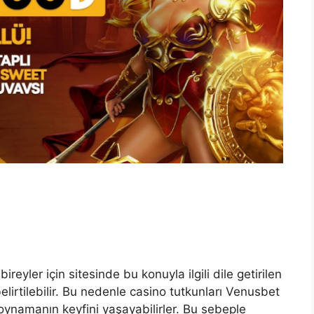
yler için sitesinde bu konuyla ilgili dile getirilen
irtilebilir. Bu nedenle casino tutkunları Venusbet
ynamanın keyfini yaşayabilirler. Bu sebeple