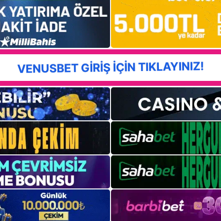
VENUSBET GİRİŞ İÇİN TIKLAYINIZ!