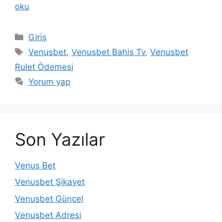
oku
Kategoriler
Giriş
Etiketler
Venusbet
,
Venusbet Bahis Tv
,
Venusbet
Rulet Ödemesi
Yorum yap
Son Yazılar
Venus Bet
Venusbet Şikayet
Venusbet Güncel
Venusbet Adresi