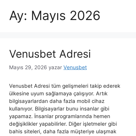
Ay:
Mayıs 2026
Venusbet Adresi
Mayıs 29, 2026
yazar
Venusbet
Venusbet Adresi tüm gelişmeleri takip ederek
ülkesine uyum sağlamaya çalışıyor. Artık
bilgisayarlardan daha fazla mobil cihaz
kullanıyor. Bilgisayarlar bunu insanlar gibi
yapamaz. İnsanlar programlarında hemen
değişiklikler yapabilirler. Diğer işletmeler gibi
bahis siteleri, daha fazla müşteriye ulaşmak