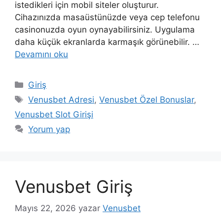
istedikleri için mobil siteler oluşturur.
Cihazınızda masaüstünüzde veya cep telefonu
casinonuzda oyun oynayabilirsiniz. Uygulama
daha küçük ekranlarda karmaşık görünebilir. …
Devamını oku
Kategoriler
Giriş
Etiketler
Venusbet Adresi
,
Venusbet Özel Bonuslar
,
Venusbet Slot Girişi
Yorum yap
Venusbet Giriş
Mayıs 22, 2026
yazar
Venusbet