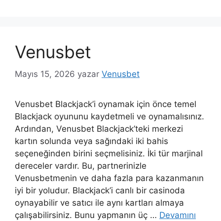
Venusbet
Mayıs 15, 2026
yazar
Venusbet
Venusbet Blackjack’i oynamak için önce temel
Blackjack oyununu kaydetmeli ve oynamalısınız.
Ardından, Venusbet Blackjack’teki merkezi
kartın solunda veya sağındaki iki bahis
seçeneğinden birini seçmelisiniz. İki tür marjinal
dereceler vardır. Bu, partnerinizle
Venusbetmenin ve daha fazla para kazanmanın
iyi bir yoludur. Blackjack’i canlı bir casinoda
oynayabilir ve satıcı ile aynı kartları almaya
çalışabilirsiniz. Bunu yapmanın üç …
Devamını