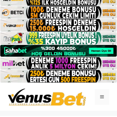
İçeriğe
atla
Menü