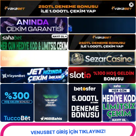
×
VENUSBET GİRİŞ İÇİN TIKLAYINIZ!