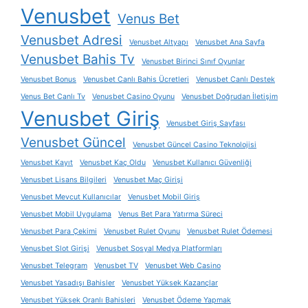
Venusbet
Venus Bet
Venusbet Adresi
Venusbet Altyapı
Venusbet Ana Sayfa
Venusbet Bahis Tv
Venusbet Birinci Sınıf Oyunlar
Venusbet Bonus
Venusbet Canlı Bahis Ücretleri
Venusbet Canlı Destek
Venus Bet Canlı Tv
Venusbet Casino Oyunu
Venusbet Doğrudan İletişim
Venusbet Giriş
Venusbet Giriş Sayfası
Venusbet Güncel
Venusbet Güncel Casino Teknolojisi
Venusbet Kayıt
Venusbet Kaç Oldu
Venusbet Kullanıcı Güvenliği
Venusbet Lisans Bilgileri
Venusbet Maç Girişi
Venusbet Mevcut Kullanıcılar
Venusbet Mobil Giriş
Venusbet Mobil Uygulama
Venus Bet Para Yatırma Süreci
Venusbet Para Çekimi
Venusbet Rulet Oyunu
Venusbet Rulet Ödemesi
Venusbet Slot Girişi
Venusbet Sosyal Medya Platformları
Venusbet Telegram
Venusbet TV
Venusbet Web Casino
Venusbet Yasadışı Bahisler
Venusbet Yüksek Kazançlar
Venusbet Yüksek Oranlı Bahisleri
Venusbet Ödeme Yapmak