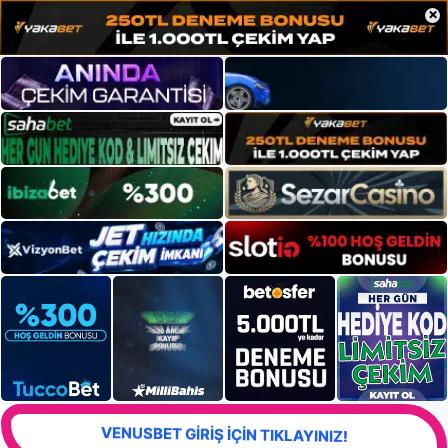
×
VENUSBET GİRİŞ İÇİN TIKLAYINIZ!