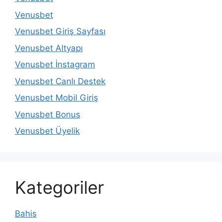
Venusbet
Venusbet Giriş Sayfası
Venusbet Altyapı
Venusbet İnstagram
Venusbet Canlı Destek
Venusbet Mobil Giriş
Venusbet Bonus
Venusbet Üyelik
Kategoriler
Bahis