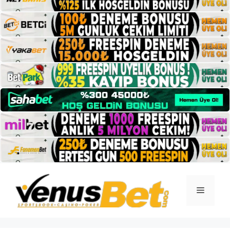
İçeriğe
atla
Menü