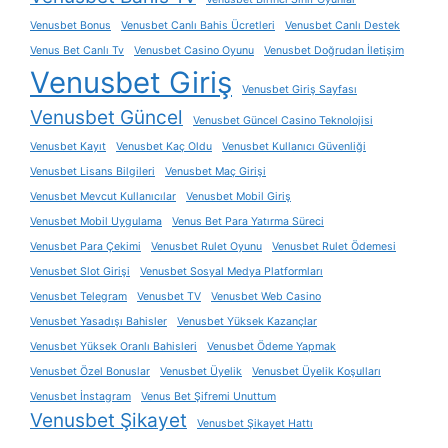
Venusbet Bonus
Venusbet Canlı Bahis Ücretleri
Venusbet Canlı Destek
Venus Bet Canlı Tv
Venusbet Casino Oyunu
Venusbet Doğrudan İletişim
Venusbet Giriş
Venusbet Giriş Sayfası
Venusbet Güncel
Venusbet Güncel Casino Teknolojisi
Venusbet Kayıt
Venusbet Kaç Oldu
Venusbet Kullanıcı Güvenliği
Venusbet Lisans Bilgileri
Venusbet Maç Girişi
Venusbet Mevcut Kullanıcılar
Venusbet Mobil Giriş
Venusbet Mobil Uygulama
Venus Bet Para Yatırma Süreci
Venusbet Para Çekimi
Venusbet Rulet Oyunu
Venusbet Rulet Ödemesi
Venusbet Slot Girişi
Venusbet Sosyal Medya Platformları
Venusbet Telegram
Venusbet TV
Venusbet Web Casino
Venusbet Yasadışı Bahisler
Venusbet Yüksek Kazançlar
Venusbet Yüksek Oranlı Bahisleri
Venusbet Ödeme Yapmak
Venusbet Özel Bonuslar
Venusbet Üyelik
Venusbet Üyelik Koşulları
Venusbet İnstagram
Venus Bet Şifremi Unuttum
Venusbet Şikayet
Venusbet Şikayet Hattı