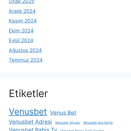
Ocak 2025
Aralık 2024
Kasım 2024
Ekim 2024
Eylül 2024
Ağustos 2024
Temmuz 2024
Etiketler
Venusbet
Venus Bet
Venusbet Adresi
Venusbet Altyapı
Venusbet Ana Sayfa
Venusbet Bahis Tv
Venusbet Birinci Sınıf Oyunlar