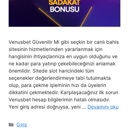
Venusbet Güvenilir Mi gibi seçkin bir canlı bahis
sitesinin hizmetlerinden yararlanmak için
hangisinin ihtiyaçlarınıza en uygun olduğunu ve
ne kadar para yatırıp çekebileceğinizi anlamak
önemlidir. Sitede slot haricindeki tüm
seçenekler değerlendirmeye tabi tutulmakta
olup, para çekme işleminin hızı da üyelerin
dikkatini çekmektedir. Karşılaşacağınız ilk sorun
Venusbet hesap bilgilerimin hatalı olmasıdır.
Yeni giriş adresi doğruysa, yeni …
Devamını oku
Kategoriler
Giriş