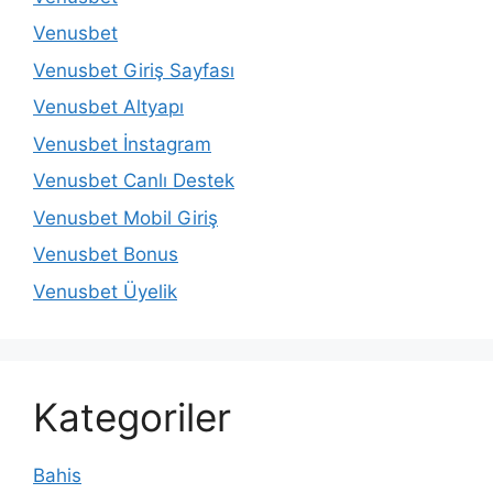
Venusbet
Venusbet Giriş Sayfası
Venusbet Altyapı
Venusbet İnstagram
Venusbet Canlı Destek
Venusbet Mobil Giriş
Venusbet Bonus
Venusbet Üyelik
Kategoriler
Bahis