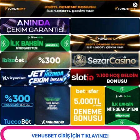
×
VENUSBET GİRİŞ İÇİN TIKLAYINIZ!