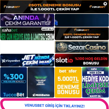
×
VENUSBET GİRİŞ İÇİN TIKLAYINIZ!