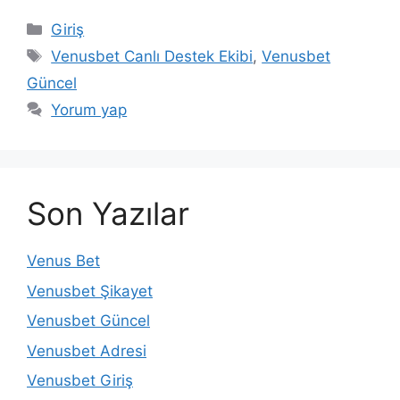
Kategoriler
Giriş
Etiketler
Venusbet Canlı Destek Ekibi
,
Venusbet
Güncel
Yorum yap
Son Yazılar
Venus Bet
Venusbet Şikayet
Venusbet Güncel
Venusbet Adresi
Venusbet Giriş