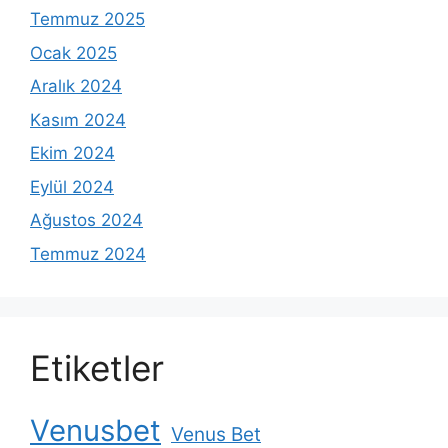
Temmuz 2025
Ocak 2025
Aralık 2024
Kasım 2024
Ekim 2024
Eylül 2024
Ağustos 2024
Temmuz 2024
Etiketler
Venusbet
Venus Bet