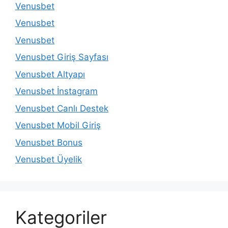
Venusbet
Venusbet
Venusbet
Venusbet Giriş Sayfası
Venusbet Altyapı
Venusbet İnstagram
Venusbet Canlı Destek
Venusbet Mobil Giriş
Venusbet Bonus
Venusbet Üyelik
Kategoriler