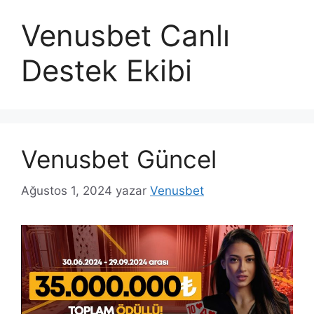
Venusbet Canlı
Destek Ekibi
Venusbet Güncel
Ağustos 1, 2024
yazar
Venusbet